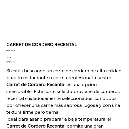
CARRET DE CORDERO RECENTAL
SKU
SKU:
35515
35515
Precio
16,95 €
16,95 €
16,95 € / 1kg
por
1
Si estás buscando un corte de cordero de alta calidad
Kilogramos
para tu restaurante o cocina profesional, nuestro
Carret de Cordero Recental
es una opción
inmejorable. Este corte selecto proviene de corderos
recental cuidadosamente seleccionados, conocidos
por ofrecer una carne más sabrosa, jugosa y con una
textura firme pero tierna.
Ideal para asar o preparar a baja temperatura, el
Carret de Cordero Recental
permite una gran