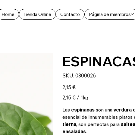
Home
Tienda Online
Contacto
Página de miembros
ESPINACA
SKU
SKU:
0300026
0300026
Precio
2,15 €
2,15 €
2,15 € / 1kg
por
1
Kilogramos
Las
espinacas
son una
verdura 
esencial de innumerables platos
tierna
, son perfectas para
saltea
ensaladas
.