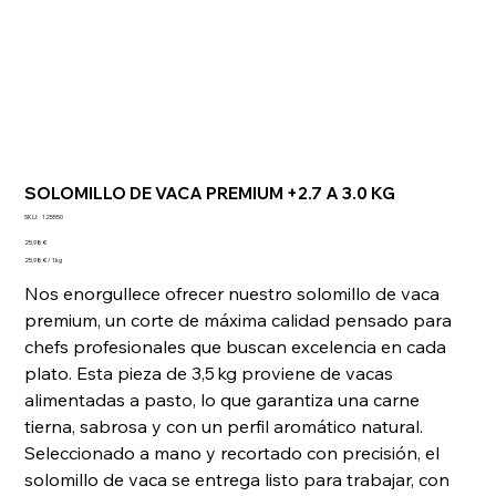
SOLOMILLO DE VACA PREMIUM +2.7 A 3.0 KG
SKU
SKU:
125550
125550
Precio
25,98 €
25,98 €
25,98 € / 1kg
por
1
Nos enorgullece ofrecer nuestro solomillo de vaca
Kilogramos
premium, un corte de máxima calidad pensado para
chefs profesionales que buscan excelencia en cada
plato. Esta pieza de 3,5 kg proviene de vacas
alimentadas a pasto, lo que garantiza una carne
tierna, sabrosa y con un perfil aromático natural.
Seleccionado a mano y recortado con precisión, el
solomillo de vaca se entrega listo para trabajar, con