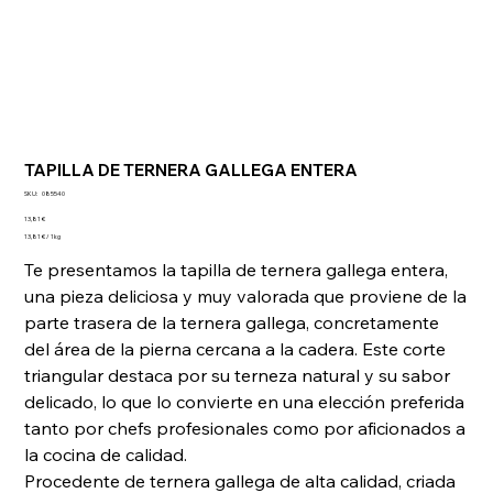
TAPILLA DE TERNERA GALLEGA ENTERA
SKU
SKU:
085540
085540
Precio
13,81 €
13,81 €
13,81 € / 1kg
por
1
Te presentamos la tapilla de ternera gallega entera,
Kilogramos
una pieza deliciosa y muy valorada que proviene de la
parte trasera de la ternera gallega, concretamente
del área de la pierna cercana a la cadera. Este corte
triangular destaca por su terneza natural y su sabor
delicado, lo que lo convierte en una elección preferida
tanto por chefs profesionales como por aficionados a
la cocina de calidad.
Procedente de ternera gallega de alta calidad, criada