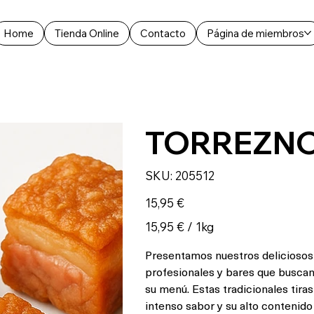
Home
Tienda Online
Contacto
Página de miembros
TORREZNO
SKU
SKU:
205512
205512
Precio
15,95 €
15,95 €
15,95 € / 1kg
por
1
Kilogramos
Presentamos nuestros deliciosos 
profesionales y bares que buscan
su menú. Estas tradicionales tira
intenso sabor y su alto contenido