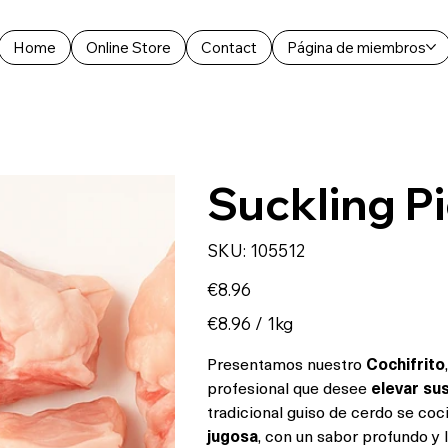
Home
Online Store
Contact
Página de miembros
Suckling P
SKU
SKU:
105512
105512
Price
€8.96
€8.96
€8.96 / 1kg
per
1
Kilogram
Presentamos nuestro
Cochifrito
profesional que desee
elevar su
tradicional guiso de cerdo se co
jugosa
, con un sabor profundo y 