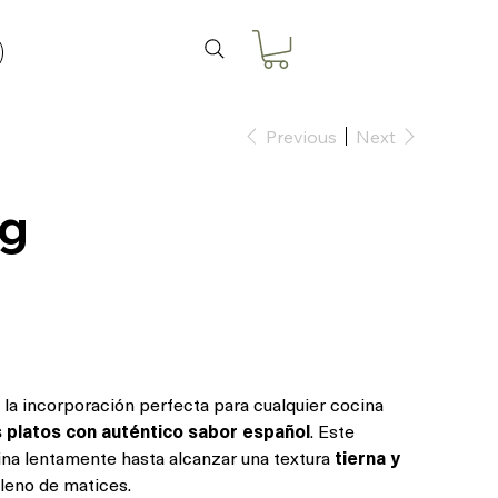
Previous
Next
ig
, la incorporación perfecta para cualquier cocina
s platos con auténtico sabor español
. Este
cina lentamente hasta alcanzar una textura
tierna y
lleno de matices.