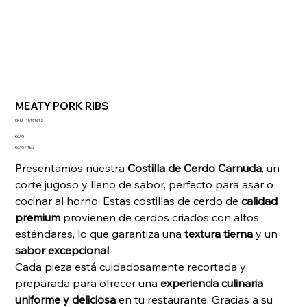
MEATY PORK RIBS
SKU
SKU:
15191612
15191612
Price
€6.95
€6.95
€6.95 / 1kg
per
1
Presentamos nuestra
Costilla de Cerdo Carnuda
, un
Kilogram
corte jugoso y lleno de sabor, perfecto para asar o
cocinar al horno. Estas costillas de cerdo de
calidad
premium
provienen de cerdos criados con altos
estándares, lo que garantiza una
textura tierna
y un
sabor excepcional
.
Cada pieza está cuidadosamente recortada y
preparada para ofrecer una
experiencia culinaria
uniforme y deliciosa
en tu restaurante. Gracias a su